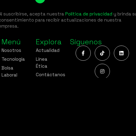
Al suscribirse, acepta nuestra
Política de privacidad
y brinda s
consentimiento para recibir actualizaciones de nuestra
empresa.
Menú
Explora
Síguenos
Nosotros
Actualidad
Tecnología
Línea
Ética
Bolsa
Contáctanos
Laboral
© 2025 Liquitty. Todos los derechos reservados.
Política de Protección de datos personales
Política Sistema Integrado de Gestión