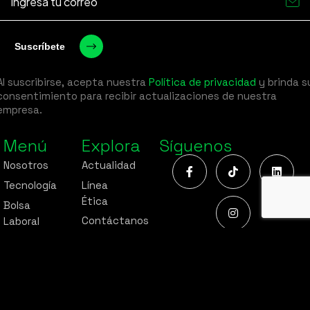
Al suscribirse, acepta nuestra
Política de privacidad
y brinda s
consentimiento para recibir actualizaciones de nuestra
empresa.
Menú
Explora
Síguenos
Nosotros
Actualidad
Tecnología
Línea
Ética
Bolsa
Contáctanos
Laboral
© 2025 Liquitty. Todos los derechos reservados.