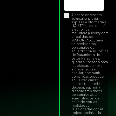
Autorizo de manera
voluntaria, previa,
expresa e informada a
LIQUITTY con dirección
electrónica
mquintero@liquitty.com
en calidad de
RESPONSABLE, para
tratar mis datos
personales de
acuerdo con su Política
de Tratamiento de
Datos Personales,
queda autorizado para
recolectar, compilar,
almacenar, usar,
circular, compartir,
comunicar, procesar,
actualizar, cruzar,
transferir, transmitir,
depurar, suprimir y
disponer mis datos
personales aquí
suministrados, de
acuerdo con las
finalidades
relacionadas con el
objeto social de la