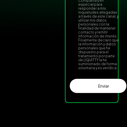
Compañía y en
especial para
responder a mis
inquietudes allegadas
a través de este canal, y
utilizar mis datos
personales con la
finalidad de mantener
contacto y remitir
información de interés.
Finalmente declaro que
la información y datos
personales que he
dispuesto para el
tratamiento por parte
de LIQUITTY la he
suministrado de forma
voluntaria y es verídica.
Enviar