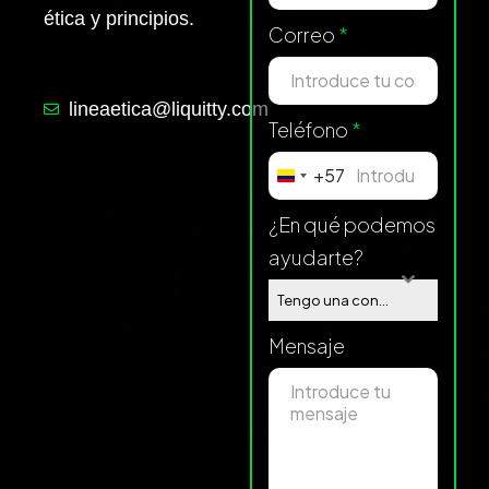
ética y principios.
Correo
*
lineaetica@liquitty.com
Teléfono
*
+57
Colombia
+57
¿En qué podemos
ayudarte?
Tengo una consulta sobre el estado de mi deuda
Mensaje