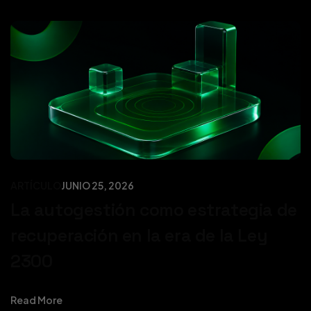
ARTÍCULO
JUNIO 25, 2026
La autogestión como estrategia de
recuperación en la era de la Ley
2300
Read More