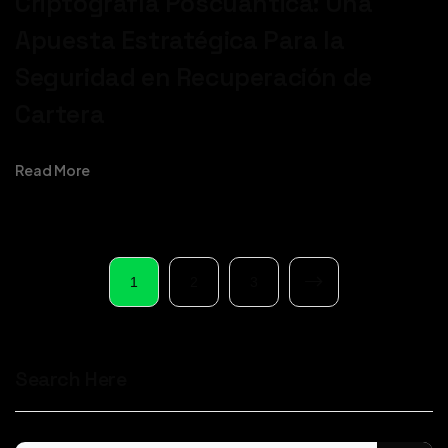
Criptografía Poscuántica: Una
Apuesta Estratégica Para la
Seguridad en Recuperación de
Cartera
Read More
1
2
3
Search Here